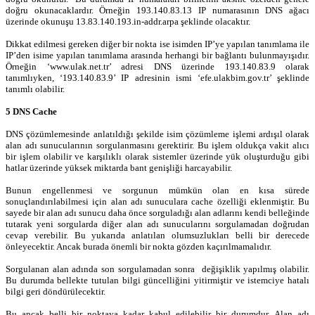
doğru okunacaklardır. Örneğin 193.140.83.13 IP numarasının DNS ağacı
üzerinde okunuşu 13.83.140.193.in-addr.arpa şeklinde olacaktır.
Dikkat edilmesi gereken diğer bir nokta ise isimden IP’ye yapılan tanımlama ile
IP’den isime yapılan tanımlama arasında herhangi bir bağlantı bulunmayışıdır.
Örneğin ‘www.ulak.net.tr’ adresi DNS üzerinde 193.140.83.9 olarak
tanımlıyken, ‘193.140.83.9’ IP adresinin ismi ‘efe.ulakbim.gov.tr’ şeklinde
tanımlı olabilir.
5 DNS Cache
DNS çözümlemesinde anlatıldığı şekilde isim çözümleme işlemi ardışıl olarak
alan adı sunucularının sorgulanmasını gerektirir. Bu işlem oldukça vakit alıcı
bir işlem olabilir ve karşılıklı olarak sistemler üzerinde yük oluşturduğu gibi
hatlar üzerinde yüksek miktarda bant genişliği harcayabilir.
Bunun engellenmesi ve sorgunun mümkün olan en kısa sürede
sonuçlandırılabilmesi için alan adı sunuculara cache özelliği eklenmiştir. Bu
sayede bir alan adı sunucu daha önce sorguladığı alan adlarını kendi belleğinde
tutarak yeni sorgularda diğer alan adı sunucularını sorgulamadan doğrudan
cevap verebilir. Bu yukarıda anlatılan olumsuzlukları belli bir derecede
önleyecektir. Ancak burada önemli bir nokta gözden kaçırılmamalıdır.
Sorgulanan alan adında son sorgulamadan sonra değişiklik yapılmış olabilir.
Bu durumda bellekte tutulan bilgi güncelliğini yitirmiştir ve istemciye hatalı
bilgi geri döndürülecektir.
Bu ancak belli bir noktaya kadar kabul edilebilir bir durumdur. Alan adı