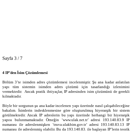
Sayfa 3 / 7
4 IP’den İsim Çözümlemesi
Bölüm 3’te isimden adres çözümlemesi incelenmiştir. Şu ana kadar anlatılan
yapı tüm sistemin isimden adres çözümü için tasarlandığı izlenimini
vermektedir. Ancak pratik ihtiyaçlar, IP adresinden isim çözümünü de gerekli
kılmaktadır.
Böyle bir sorgunun şu ana kadar incelenen yapı üzerinde nasıl çalışabileceğine
bakalım. İsimlerin indesklenmesine göre oluşturulmuş hiyerarşik bir sistem
görülmektedir. Ancak IP adreslerin bu yapı üzerinde herhangi bir hiyerarşik
yapısı bulunmamaktadır. Örneğin ‘www.ulak.net.tr’ adresi 193.140.83.9 IP
numarası ile adreslenmişken ‘truva.ulakbim.gov.tr’ adresi 193.140.83.13 IP
numarası ile adreslenmiş olabilir. Bu da 193.140.83. ile başlayan IP’lerin teorik