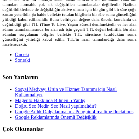
tanımları normalde çok sık değiştirilen tanımlamalar değillerdir. Nadiren
değitirildiklerinde de değişikliğin aktive olması için bir gün gibi bir süre çoğu
zaman yeterlidir. Şu halde bellekte tutulan bilgilerin bir süre sonra güncelliğini
yitirdiği kabul edilmelidir. Bunu belirleyen değere daha önceki konularda da
değinildiği gibi TTL (Time To Live, Yaşam Süresi) denilmektedir ve her alan
adının tanımlanmasında bu alan adı için geçerli TTL değeri belirtilir. Bu alan
adından sorgulanan bilgiler bellekte TTL süresince tutulduktan sonra
güncelliğini yitirdiği kabul edilir. TTL’in nasıl tanımlandığı daha sonra
incelenecektir.
Önceki
Sonraki
Son Yazılarım
Sosyal Medyayı Ürün ve Hizmet Tanıtımı için Nasıl
Kullanmalıyız
Magento Hakkında Bilinen 5 Yanlış
Doğru Seo Nedir, Seo Nasıl yapılmalıdır?
Google Anlık Dalgalanmalar - Penguin 4 realtime fluctations
Google Reklamlarında Önemli Değişiklik
Çok Okunanlar