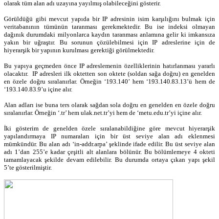
olarak tüm alan adı uzayına yayılmış olabileceğini gösterir.
Görüldüğü gibi mevcut yapıda bir IP adresinin isim karşılığını bulmak için
veritabanının tümünün taranması gerekmektedir. Bu ise indeksi olmayan
dağınık durumdaki milyonlarca kaydın taranması anlamına gelir ki imkansıza
yakın bir uğraştır. Bu sorunun çözülebilmesi için IP adreslerine için de
hiyerarşik bir yapının kurulması gerektiği görülmektedir.
Bu yapıya geçmeden önce IP adreslemenin özelliklerinin hatırlanması yararlı
olacaktır. IP adresleri ilk oktetten son oktete (soldan sağa doğru) en genelden
en özele doğru sıralanırlar. Örneğin ‘193.140’ hem ‘193.140.83.13’ü hem de
‘193.140.83.9’u içine alır.
Alan adları ise buna ters olarak sağdan sola doğru en genelden en özele doğru
sıralanırlar. Örneğin ‘.tr’ hem ulak.net.tr’yi hem de ‘metu.edu.tr’yi içine alır.
İki gösterim de genelden özele sıralanabildiğine göre mevcut hiyerarşik
yapılandırmaya IP numaraları için bir üst seviye alan adı eklenmesi
mümkündür. Bu alan adı ‘in-addr.arpa’ şeklinde ifade edilir. Bu üst seviye alan
adı 1’dan 255’e kadar çeşitli alt alanlara bölünür. Bu bölümlemeye 4 okteti
tamamlayacak şekilde devam edilebilir. Bu durumda ortaya çıkan yapı şekil
5’te gösterilmiştir.